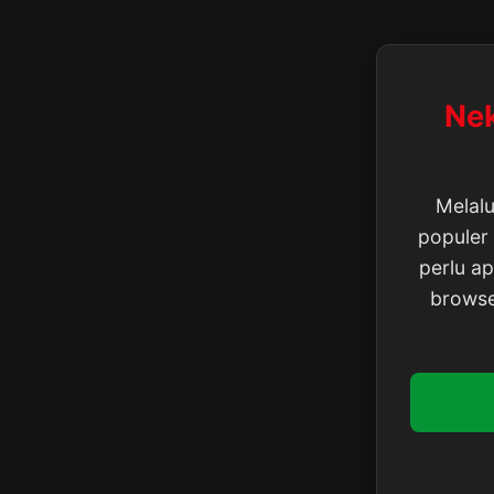
Nek
Melalu
populer 
perlu a
browse