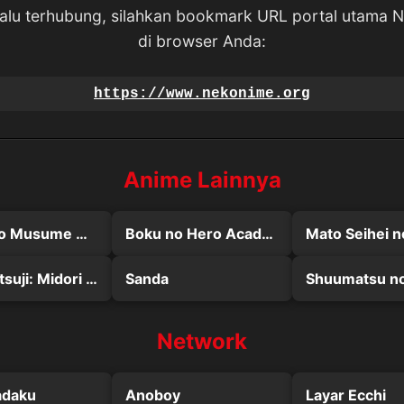
lalu terhubung, silahkan bookmark URL portal utama 
di browser Anda:
https://www.nekonime.org
Anime Lainnya
Maou no Musume wa Yasashisugiru!!
Boku no Hero Academia the Movie 4: You're Next
Kuroshitsuji: Midori no Majo-hen
Sanda
Network
daku
Anoboy
Layar Ecchi