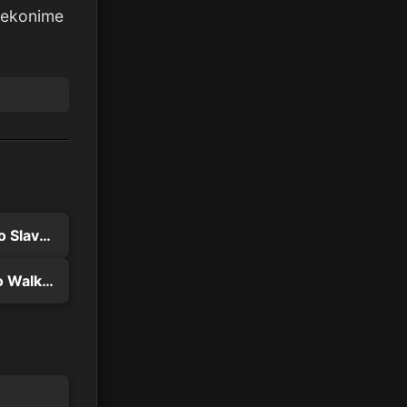
Nekonime
Mato Seihei no Slave Season 2
Shuumatsu no Walküre