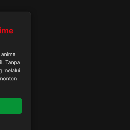
nime
l anime
il. Tanpa
 melalui
 nonton