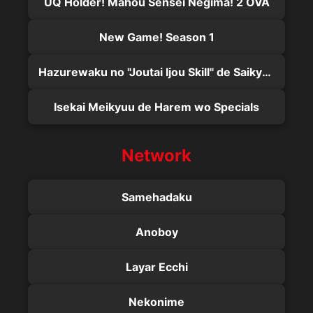
UQ Holder! Mahou Sensei Negima! 2 OVA
New Game! Season 1
Hazurewaku no "Joutai Ijou Skill" de Saikyou ni Natta Ore ga Subete wo Juurin suru made
Isekai Meikyuu de Harem wo Specials
Network
Samehadaku
Anoboy
Layar Ecchi
Nekonime