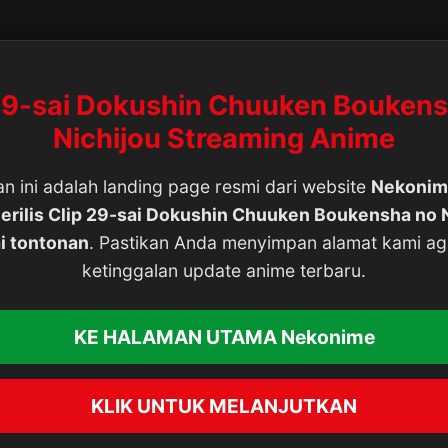
29-sai Dokushin Chuuken Bouken
Nichijou Streaming Anime
n ini adalah landing page resmi dari website
Nekonim
erilis Clip 29-sai Dokushin Chuuken Boukensha no 
i tontonan
. Pastikan Anda menyimpan alamat kami ag
ketinggalan update anime terbaru.
KE HALAMAN UTAMA Nekonime
KLIK UNTUK MELANJUTKAN