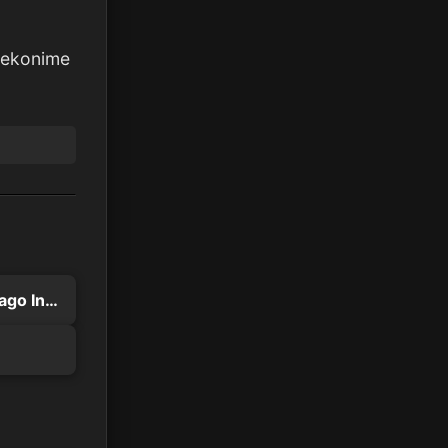
Nekonime
Kimi wa Houkago Insomnia