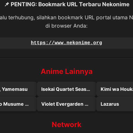
📌 PENTING: Bookmark URL Terbaru Nekonime
lalu terhubung, silahkan bookmark URL portal utama 
di browser Anda:
https://www.nekonime.org
Anime Lainnya
, Yamemasu
Isekai Quartet Season 3
Maou no Musume wa Yasashisugiru!!
Violet Evergarden Gaiden: Eien to Jidou Shuki Ningyou
Lazarus
Network