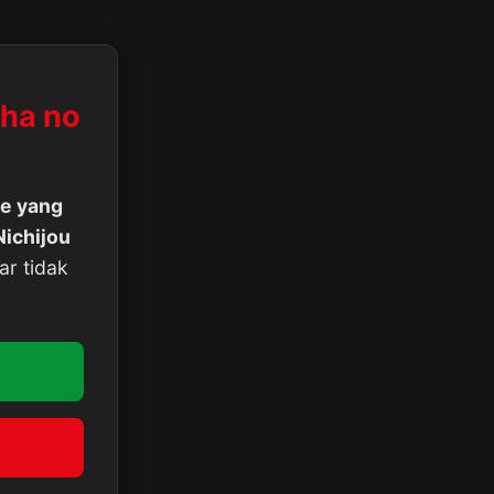
sha no
e yang
Nichijou
ar tidak