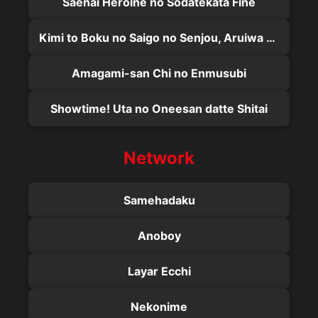
Saenai Heroine no Sodatekata Fine
Kimi to Boku no Saigo no Senjou, Aruiwa Sekai ga Hajimaru Seisen
Amagami-san Chi no Enmusubi
Showtime! Uta no Oneesan datte Shitai
Network
Samehadaku
Anoboy
Layar Ecchi
Nekonime