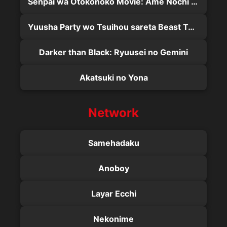
Senpai wa Otokonoko Movie: Ame Nochi Hare
Yuusha Party wo Tsuihou sareta Beast Tamer, Saikyoushu no Nekomimi Shoujo to Deau
Darker than Black: Ryuusei no Gemini
Akatsuki no Yona
Network
Samehadaku
Anoboy
Layar Ecchi
Nekonime