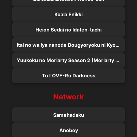
Koala Enikki
Heion Sedai no Idaten-tachi
Itai no wa Iya nanode Bougyoryoku ni Kyokufuri Shitai to Omoimasu. Season 2
Yuukoku no Moriarty Season 2 (Moriarty The Patriot)
To LOVE-Ru Darkness
Network
Samehadaku
Anoboy