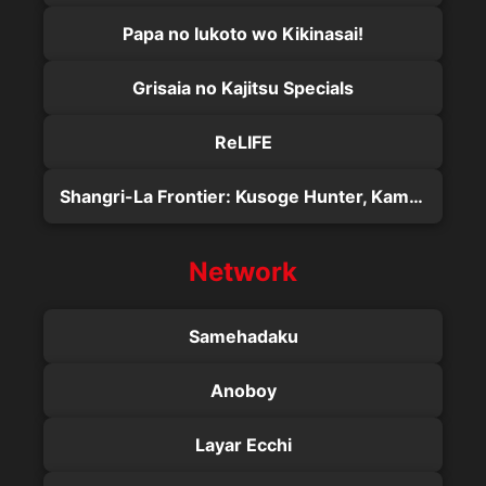
Papa no Iukoto wo Kikinasai!
Grisaia no Kajitsu Specials
ReLIFE
Shangri-La Frontier: Kusoge Hunter, Kamige ni Idoman to su 2nd Season
Network
Samehadaku
Anoboy
Layar Ecchi