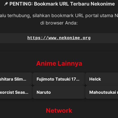
📌 PENTING: Bookmark URL Terbaru Nekonime
lalu terhubung, silahkan bookmark URL portal utama 
di browser Anda:
https://www.nekonime.org
Anime Lainnya
Tensei shitara Slime Datta Ken 2nd Season: Kanwa – Veldora Nikki 2
Fujimoto Tatsuki 17-26
Helck
Ao no Exorcist Season 2: Kyoto Fujouou-hen
Naruto
Network