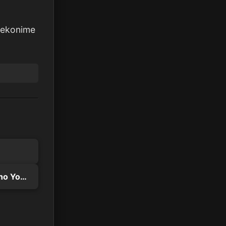
Nekonime
Mahoutsukai no Yome Season 2 Part 2