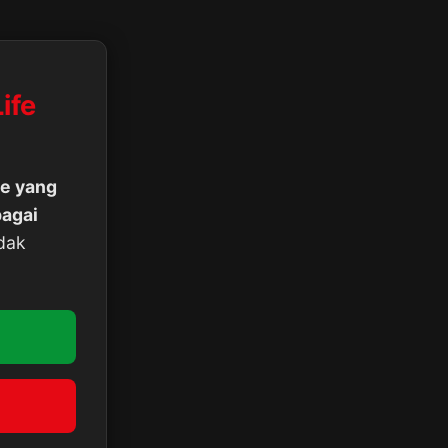
ife
e yang
bagai
dak