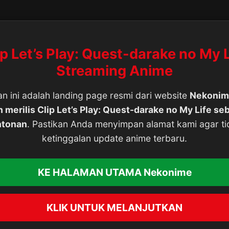
ip Let’s Play: Quest-darake no My L
Streaming Anime
n ini adalah landing page resmi dari website
Nekonim
h merilis Clip Let’s Play: Quest-darake no My Life se
ntonan
. Pastikan Anda menyimpan alamat kami agar ti
ketinggalan update anime terbaru.
KE HALAMAN UTAMA Nekonime
KLIK UNTUK MELANJUTKAN