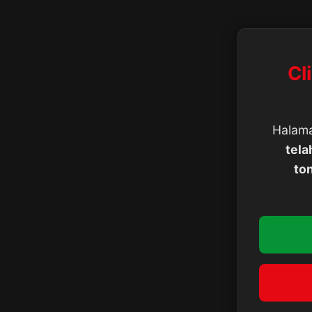
Cl
Halama
tela
to