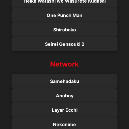
Heika Watashi wo Wasurete Kudasai
One Punch Man
Shirobako
Seirei Gensouki 2
Network
Samehadaku
Anoboy
Layar Ecchi
Nekonime