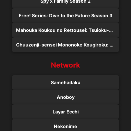
Spy x Family Season 2
Free! Series: Dive to the Future Season 3
Mahouka Koukou no Rettousei: Tsuioku-hen
Chuuzenji-sensei Mononoke Kougiroku: Sensei ga Nazo wo Hodoite Shimau kara.
Network
Samehadaku
Anoboy
Layar Ecchi
Nekonime