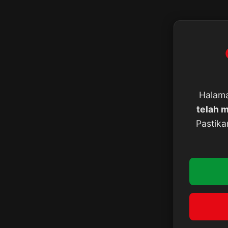
Halama
telah m
Pastika