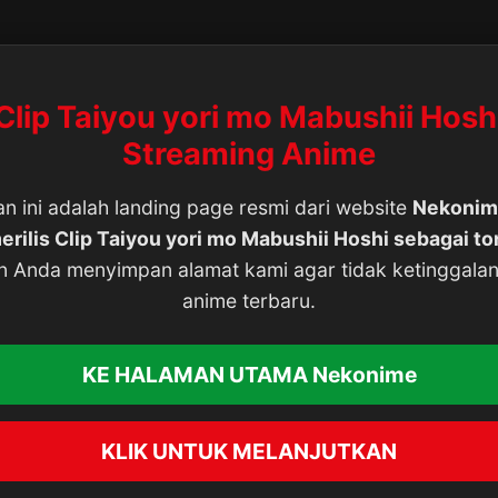
Clip Taiyou yori mo Mabushii Hosh
Streaming Anime
n ini adalah landing page resmi dari website
Nekonim
erilis Clip Taiyou yori mo Mabushii Hoshi sebagai t
n Anda menyimpan alamat kami agar tidak ketinggala
anime terbaru.
KE HALAMAN UTAMA Nekonime
KLIK UNTUK MELANJUTKAN