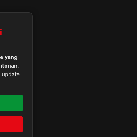
i
e yang
ontonan
.
n update