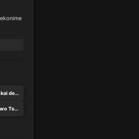
Nekonime
Sentai Red Isekai de Boukensha ni Naru
Yuusha Party wo Tsuihou sareta Beast Tamer, Saikyoushu no Nekomimi Shoujo to Deau