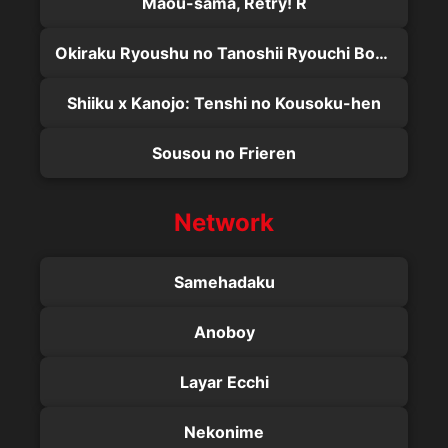
Maou-sama, Retry! R
Okiraku Ryoushu no Tanoshii Ryouchi Bouei: Seisankei Majutsu de Na mo Naki Mura wo Saikyou no Jousai Toshi ni
Shiiku x Kanojo: Tenshi no Kousoku-hen
Sousou no Frieren
Network
Samehadaku
Anoboy
Layar Ecchi
Nekonime