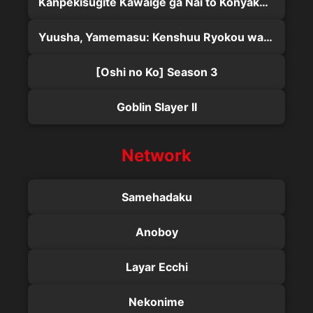
Kanpekisugite Kawaige ga Nai to Konyaku Haki sareta Seijo wa Ringoku ni Urareru
Yuusha, Yamemasu: Kenshuu Ryokou wa Mokuteki wo Miushinau na
[Oshi no Ko] Season 3
Goblin Slayer II
Network
Samehadaku
Anoboy
Layar Ecchi
Nekonime