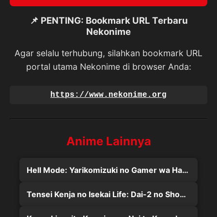
📌 PENTING: Bookmark URL Terbaru
Nekonime
Agar selalu terhubung, silahkan bookmark URL
portal utama Nekonime di browser Anda:
https://www.nekonime.org
Anime Lainnya
Hell Mode: Yarikomizuki no Gamer wa Hai Settei no Isekai de Musou suru
Tensei Kenja no Isekai Life: Dai-2 no Shokugyou wo Ete, Sekai Saikyou ni Narimashita