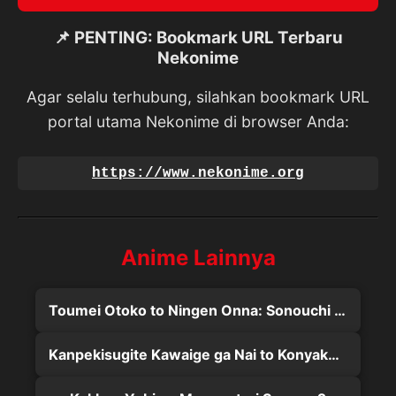
📌 PENTING: Bookmark URL Terbaru
Nekonime
Agar selalu terhubung, silahkan bookmark URL
portal utama Nekonime di browser Anda:
https://www.nekonime.org
Anime Lainnya
Toumei Otoko to Ningen Onna: Sonouchi Fuufu ni Naru Futari
Kanpekisugite Kawaige ga Nai to Konyaku Haki sareta Seijo wa Ringoku ni Urareru